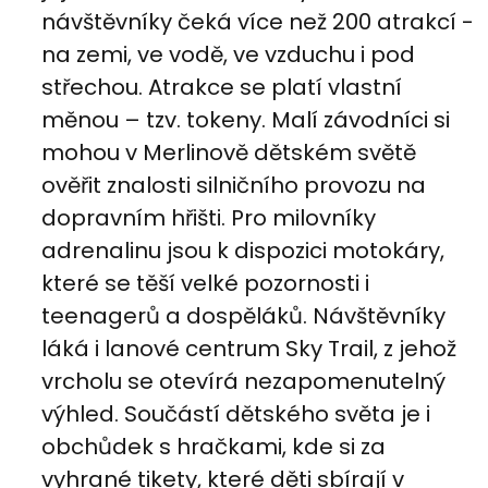
návštěvníky čeká více než 200 atrakcí -
na zemi, ve vodě, ve vzduchu i pod
střechou. Atrakce se platí vlastní
měnou – tzv. tokeny. Malí závodníci si
mohou v Merlinově dětském světě
ověřit znalosti silničního provozu na
dopravním hřišti. Pro milovníky
adrenalinu jsou k dispozici motokáry,
které se těší velké pozornosti i
teenagerů a dospěláků. Návštěvníky
láká i lanové centrum Sky Trail, z jehož
vrcholu se otevírá nezapomenutelný
výhled. Součástí dětského světa je i
obchůdek s hračkami, kde si za
vyhrané tikety, které děti sbírají v